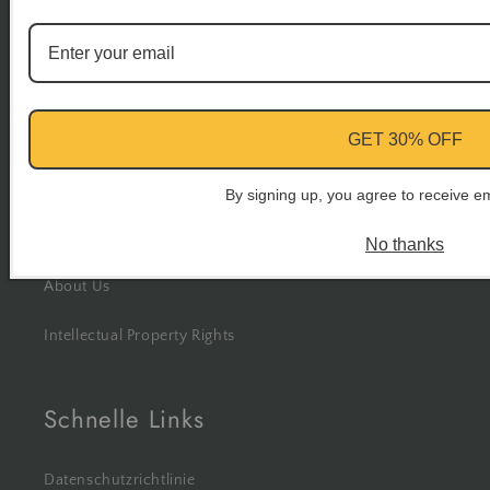
Brauchen Sie Hilfe
Treten Sie unserer Gruppe bei
GET 30% OFF
Kontaktieren Sie uns
FAQs
By signing up, you agree to receive e
Partnerprogramm
No thanks
About Us
Intellectual Property Rights
Schnelle Links
Datenschutzrichtlinie