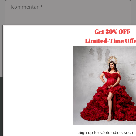
Kommentar
*
Get 30% OFF
Limited-Time Off
Bitte beachte, dass Kommentare vor der Veröffentlichung freigegeben werden
müssen.
Newsletter
Abonnieren Sie, um Updates, Zugriff auf exklusive
Angebote und mehr zu erhalten.
E-Mail
Sign up for Clotstudio's secret