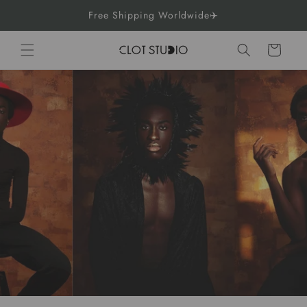
Direkt
Free Shipping Worldwide✈️
zum
Inhalt
Warenkorb