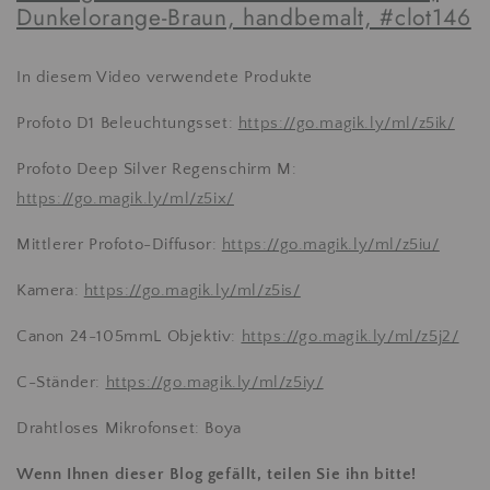
Dunkelorange-Braun, handbemalt, #clot146
In diesem Video verwendete Produkte
Profoto D1 Beleuchtungsset:
https://go.magik.ly/ml/z5ik/
Profoto Deep Silver Regenschirm M:
https://go.magik.ly/ml/z5ix/
Mittlerer Profoto-Diffusor:
https://go.magik.ly/ml/z5iu/
Kamera:
https://go.magik.ly/ml/z5is/
Canon 24-105mmL Objektiv:
https://go.magik.ly/ml/z5j2/
C-Ständer:
https://go.magik.ly/ml/z5iy/
Drahtloses Mikrofonset: Boya
Wenn Ihnen dieser Blog gefällt, teilen Sie ihn bitte!