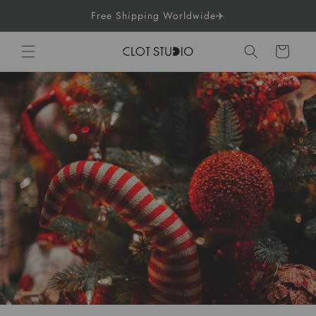
et
Free Shipping Worldwide✈️
passer
au
contenu
Panier