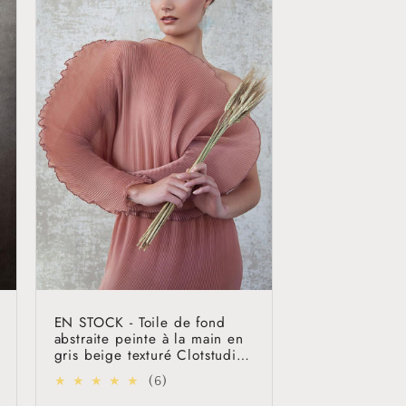
EN STOCK - Toile de fond
abstraite peinte à la main en
gris beige texturé Clotstudio
#clot55
6
(6)
total