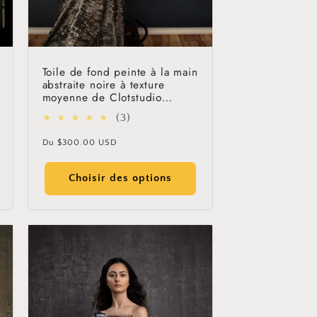
Toile de fond peinte à la main
abstraite noire à texture
moyenne de Clotstudio
#clot118
3
(3)
total
Prix
Du
$300.00 USD
des
habituel
critiques
Choisir des options