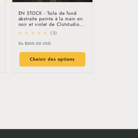
EN STOCK - Toile de fond
abstraite peinte à la main en
noir et violet de Clotstudio
#clot61
3
(3)
total
Prix
Du
$300.00 USD
des
habituel
critiques
Choisir des options