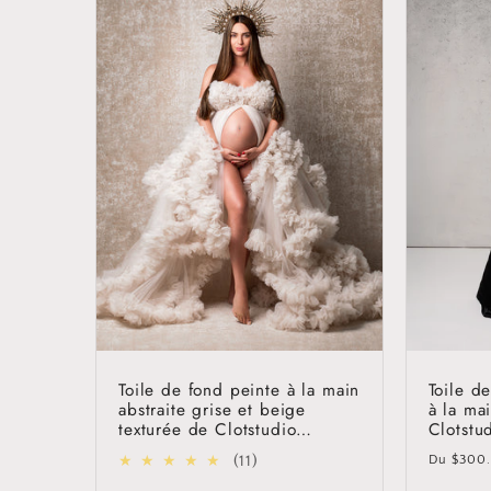
Toile de fond peinte à la main
Toile d
abstraite grise et beige
à la ma
texturée de Clotstudio
Clotstu
#clot55
Prix
11
(11)
Du
$300
habitue
total