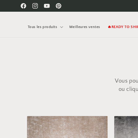
et
passer
Facebook
Instagram
YouTube
Pinterest
au
contenu
Tous les produits
Meilleures ventes
🔥READY TO SHI
Vous pou
ou cliq