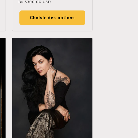
Prix
Du
$300.00 USD
des
habituel
critiques
Choisir des options