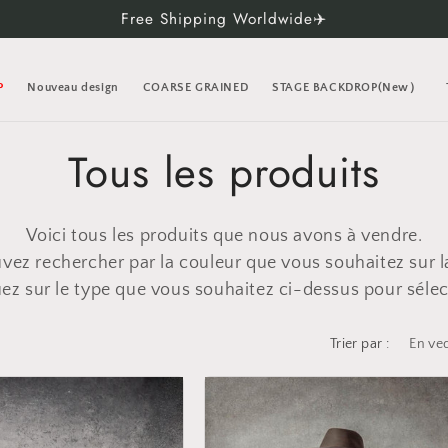
Free Shipping Worldwide✈️
P
Nouveau design
COARSE GRAINED
STAGE BACKDROP(New）
C
Tous les produits
o
Voici tous les produits que nous avons à vendre.
l
vez rechercher par la couleur que vous souhaitez sur l
uez sur le type que vous souhaitez ci-dessus pour sélec
l
Trier par :
e
c