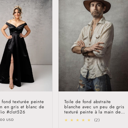
t
i
o
n
:
e fond texturée peinte
Toile de fond abstraite
in en gris et blanc de
blanche avec un peu de gris
dio #clot526
texturé peinte à la main de
Clotstudio #clot60
2
(2)
.00 USD
l
total