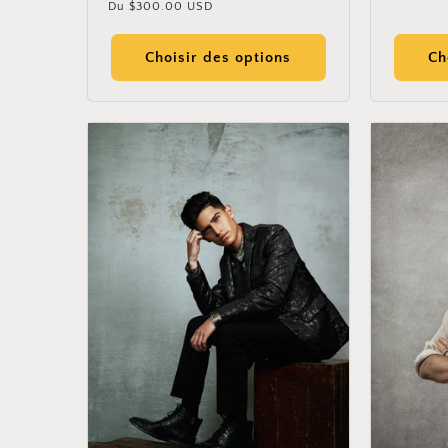
Prix
Du
$300.00 USD
des
habituel
critiques
Choisir des options
Ch