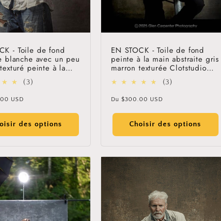
Get 30% OFF
K - Toile de fond
EN STOCK - Toile de fond
te blanche avec un peu
peinte à la main abstraite gris
texturé peinte à la
marron texturée Clotstudio
otstudio #clot60
#clot256
Limited-Time Offer
3
3
(3)
(3)
total
total
Prix
.00 USD
Du
$300.00 USD
des
des
l
habituel
critiques
critiques
oisir des options
Choisir des options