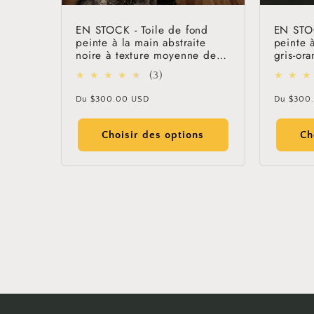
EN STOCK - Toile de fond
EN STOC
peinte à la main abstraite
peinte à
noire à texture moyenne de
gris-ora
Clotstudio #clot118
#clot11
3
(3)
total
Prix
Prix
Du
$300.00 USD
Du
$300
des
habituel
habitue
critiques
Choisir des options
Ch