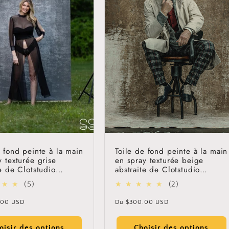
e fond peinte à la main
Toile de fond peinte à la main
y texturée grise
en spray texturée beige
te de Clotstudio
abstraite de Clotstudio
#clot49
5
2
(5)
(2)
Sign up for Clotstudio's secret deal!
total
total
Prix
.00 USD
Du
$300.00 USD
des
des
l
habituel
critiques
critiques
oisir des options
Choisir des options