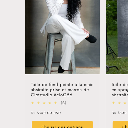
Toile de fond peinte à la main
Toile d
abstraite grise et marron de
en spra
Clotstudio #clot256
abstrai
#clot42
6
(6)
total
Prix
Prix
Du
$300.00 USD
Du
$300
des
habituel
habitue
critiques
Choisir des options
Ch