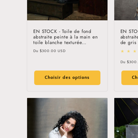
EN STOCK - Toile de fond
EN STOC
abstraite peinte à la main en
abstrai
toile blanche texturée
de gris 
Clotstudio #clot425
main Cl
Prix
Du
$300.00 USD
habituel
Prix
Du
$300
habitue
Choisir des options
Ch