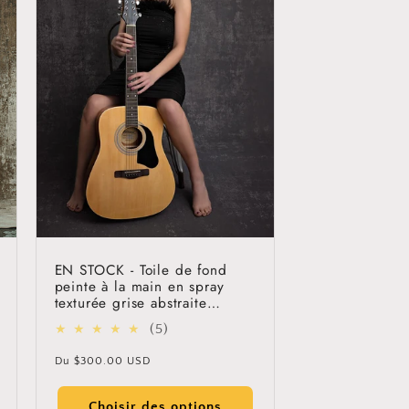
EN STOCK - Toile de fond
peinte à la main en spray
texturée grise abstraite
Clotstudio #clot42
5
(5)
total
Prix
Du
$300.00 USD
des
habituel
critiques
Choisir des options