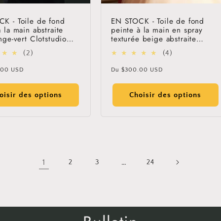
K - Toile de fond
EN STOCK - Toile de fond
 la main abstraite
peinte à la main en spray
nge-vert Clotstudio
texturée beige abstraite
7
Clotstudio #clot49
2
4
(2)
(4)
total
total
Prix
.00 USD
Du
$300.00 USD
des
des
l
habituel
critiques
critiques
oisir des options
Choisir des options
1
…
2
3
24