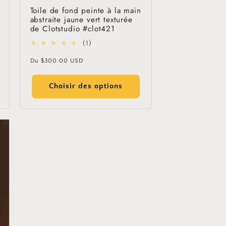
Toile de fond peinte à la main
abstraite jaune vert texturée
de Clotstudio #clot421
1
(1)
total
Prix
Du
$300.00 USD
des
habituel
critiques
Choisir des options