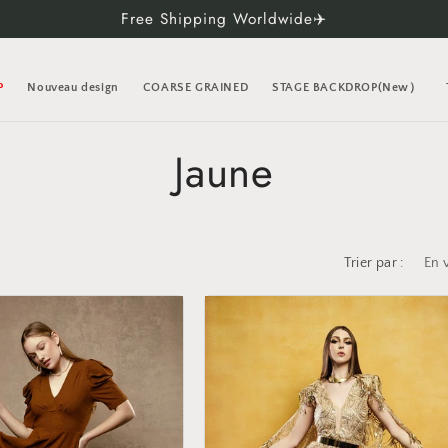
Free Shipping Worldwide✈️
P
Nouveau design
COARSE GRAINED
STAGE BACKDROP(New）
C
Jaune
o
l
Trier par :
l
e
c