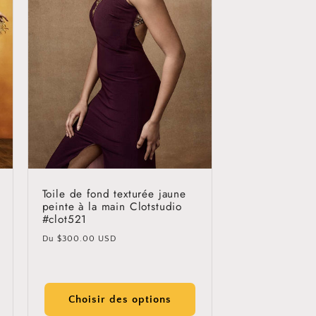
Toile de fond texturée jaune
peinte à la main Clotstudio
#clot521
Prix
Du
$300.00 USD
habituel
Choisir des options