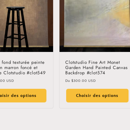
GET 30% OFF
By signing up, you agree to receive email marketing
No thanks
e fond texturée peinte
Clotstudio Fine Art Monet
in marron foncé et
Garden Hand Painted Canvas
e Clotstudio #clot549
Backdrop #clot574
Prix
.00 USD
Du
$300.00 USD
l
habituel
oisir des options
Choisir des options