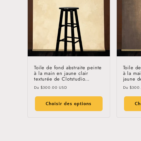
Toile de fond abstraite peinte
Toile d
à la main en jaune clair
à la ma
texturée de Clotstudio
jaune d
#clot455
Prix
Prix
Du
$300.00 USD
Du
$300
habituel
habitue
Choisir des options
Ch