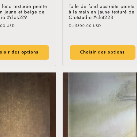
e fond texturée peinte
Toile de fond abstraite peinte
in jaune et beige de
à la main en jaune texturé de
dio #clot529
Clotstudio #clot228
Prix
.00 USD
Du
$300.00 USD
l
habituel
oisir des options
Choisir des options
Sign up for Clotstudio's secret deal!