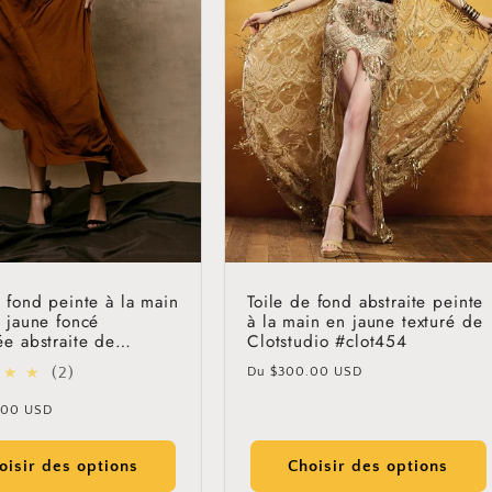
t
i
o
n
:
e fond peinte à la main
Toile de fond abstraite peinte
e jaune foncé
à la main en jaune texturé de
ée abstraite de
Clotstudio #clot454
dio #clot140
Prix
2
(2)
Du
$300.00 USD
habituel
total
.00 USD
des
l
critiques
oisir des options
Choisir des options