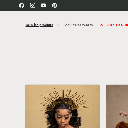
et
passer
Facebook
Instagram
YouTube
Pinterest
au
contenu
Tous les produits
Meilleures ventes
🔥READY TO SHI