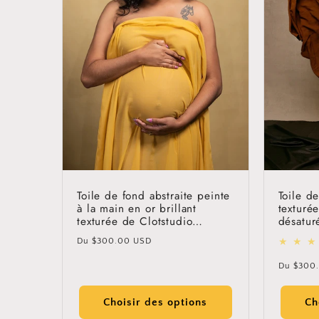
Toile de fond abstraite peinte
Toile d
à la main en or brillant
texturé
texturée de Clotstudio
désatur
#clot94
Clotstu
Prix
Du
$300.00 USD
habituel
Prix
Du
$300
habitue
Choisir des options
Ch