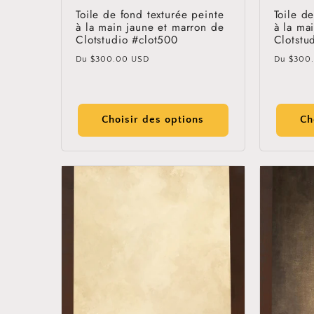
Toile de fond texturée peinte
Toile d
à la main jaune et marron de
à la ma
Clotstudio #clot500
Clotstu
Prix
Prix
Du
$300.00 USD
Du
$300
habituel
habitue
Choisir des options
Ch